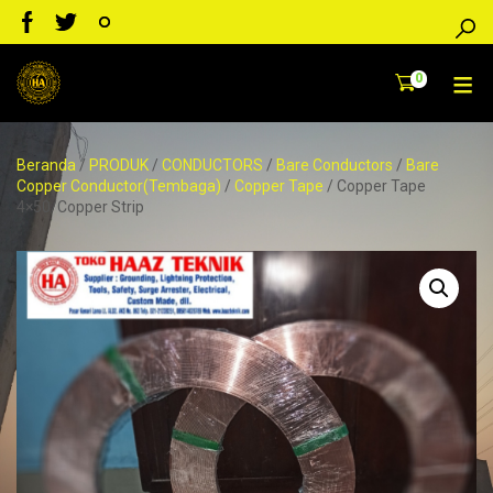
0
Beranda
/
PRODUK
/
CONDUCTORS
/
Bare Conductors
/
Bare
Copper Conductor(Tembaga)
/
Copper Tape
/ Copper Tape
4×50/Copper Strip