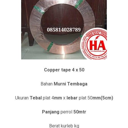
Copper tape 4 x 50
Bahan
Murni Tembaga
Ukuran
Tebal
plat 4
mm
x
lebar
plat 50
mm(5cm)
Panjang
perrol
50mtr
Berat kurleb
kg