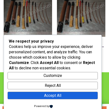
We respect your privacy
Bc 185mm,copper wire,kawat tembaga murni
Bc 6mm,copper wire,kawat tembaga murni
Cookies help us improve your experience, deliver
personalized content, and analyze traffic. You can
Stock: Available
Stock: Available
choose which cookies to allow by clicking
Customize
. Click
Accept All
to consent or
Reject
All
to decline non-essential cookies.
Customize
BERANDA
LAYANAN
KONTAK
PRODUK
Reject All
LOKASI
PENAWARAN
PEMBAYARAN
Accept All
JASA PEMASANGAN
Powered by