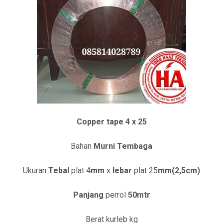
Copper tape 4 x 25
Bahan
Murni Tembaga
Ukuran
Tebal
plat 4
mm
x
lebar
plat 25
mm(2,5cm)
Panjang
perrol
50mtr
Berat kurleb
kg