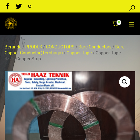
0
Beranda
/
PRODUK
/
CONDUCTORS
/
Bare Conductors
/
Bare
Copper Conductor(Tembaga)
/
Copper Tape
/ Copper Tape
4×25/Copper Strip