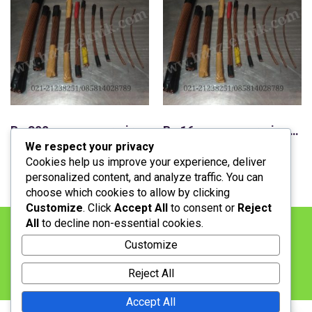
Bc 300mm,copper wire,kawat tembaga murni
Bc 16mm,copper wire,kawat tembaga murni
We respect your privacy
Stock: Available
Stock: Available
Cookies help us improve your experience, deliver
personalized content, and analyze traffic. You can
choose which cookies to allow by clicking
Customize
. Click
Accept All
to consent or
Reject
All
to decline non-essential cookies.
BERANDA
LAYANAN
KONTAK
PRODUK
Customize
LOKASI
PENAWARAN
PEMBAYARAN
Reject All
JASA PEMASANGAN
Accept All