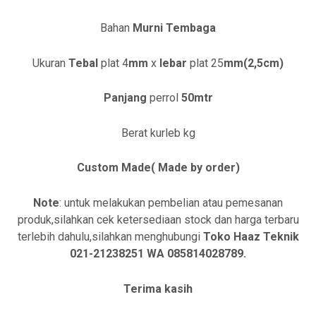
Bahan
Murni Tembaga
Ukuran
Tebal
plat 4
mm
x
lebar
plat 25
mm(2,5cm)
Panjang
perrol
50mtr
Berat kurleb
kg
Custom Made( Made by order)
Note
: untuk melakukan pembelian atau pemesanan
produk,silahkan cek ketersediaan stock dan harga terbaru
terlebih dahulu,silahkan menghubungi
Toko Haaz Teknik
021-21238251 WA 085814028789.
Terima kasih