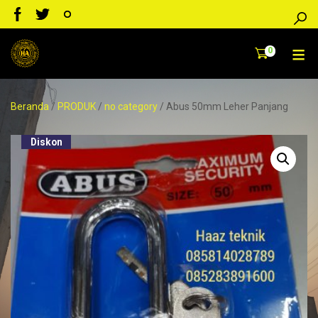
0
Beranda
/
PRODUK
/
no category
/ Abus 50mm Leher Panjang
Diskon