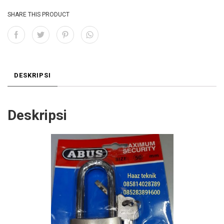
0
0
SHARE THIS PRODUCT
.
.
DESKRIPSI
Deskripsi