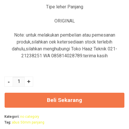
d
d
Tipe leher Panjang
a
a
l
l
ORIGINAL
a
a
Note: untuk melakukan pembelian atau pemesanan
h
h
produk,silahkan cek ketersediaan stock terlebih
:
:
dahulu,silahkan menghubungi Toko Haaz Teknik 021-
R
R
21238251 WA 085814028789.terima kasih
p
p
Kuantitas Abus
1
1
50mm Leher
-
+
2
0
Panjang
5
0
Beli Sekarang
.
.
0
0
Kategori:
no category
0
0
Tag:
abus 50mm panjang