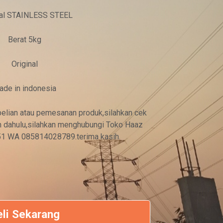
h
ial STAINLESS STEEL
:
Berat 5kg
R
p
Original
7
ade in indonesia
.
5
elian atau pemesanan produk,silahkan cek
0
ih dahulu,silahkan menghubungi Toko Haaz
1 WA 085814028789.terima kasih.
0
.
0
0
0
eli Sekarang
.