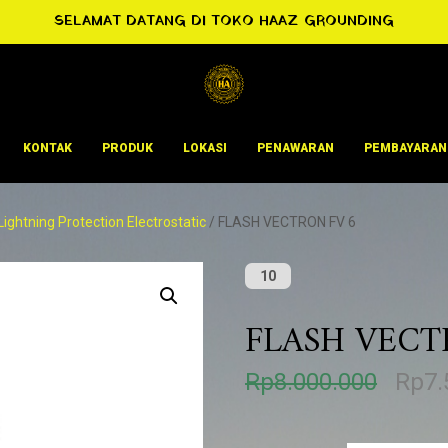
SELAMAT DATANG DI TOKO HAAZ GROUNDING
KONTAK
PRODUK
LOKASI
PENAWARAN
PEMBAYARAN
Lightning Protection Electrostatic
/ FLASH VECTRON FV 6
10
FLASH VECT
H
Rp
8.000.000
Rp
7.
a
r