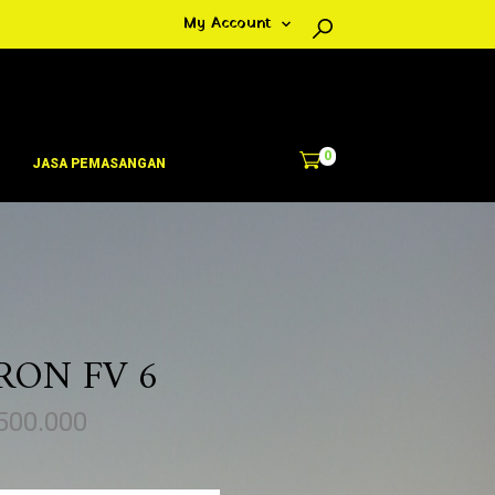
My Account
0
JASA PEMASANGAN
RON FV 6
H
500.000
a
r