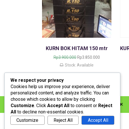
KURN BOK HITAM 150 mtr
H
H
Rp
3.900.000
Rp
3.850.000
a
a
Stock: Available
r
r
g
g
We respect your privacy
a
a
a
s
Cookies help us improve your experience, deliver
s
a
personalized content, and analyze traffic. You can
l
a
choose which cookies to allow by clicking
i
t
BERANDA
LAYANAN
KONTAK
Customize
. Click
Accept All
to consent or
Reject
n
i
All
to decline non-essential cookies.
y
n
Customize
Reject All
Accept All
a
i
a
a