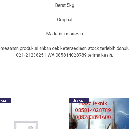
Berat 5kg
Original
Made in indonesia
emesanan produk,silahkan cek ketersediaan stock terlebih dahul
021-21238251 WA 085814028789.terima kasih.
skon
Diskon