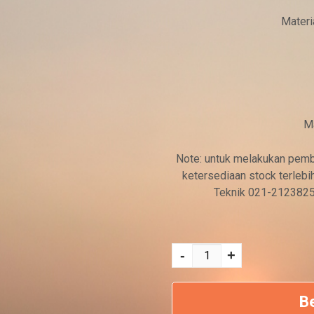
h
Mater
:
R
p
8
M
.
0
Note: untuk melakukan pemb
0
ketersediaan stock terleb
Teknik 021-2123825
0
.
Kuantitas FLASH
0
VECTRON FV 6
-
+
0
0
B
.