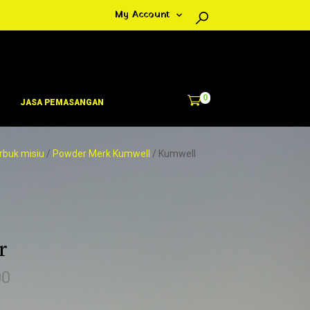
My Account
0
JASA PEMASANGAN
rbuk misiu
/
Powder Merk Kumwell
/ Kumwell
r
H
00
a