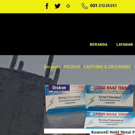
021
21238251
BERANDA
LAYANAN
Beranda
/
PRODUK
/
EARTHING & GROUNDING
/
45 gr
Diskon