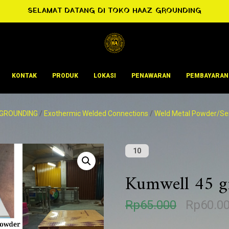
SELAMAT DATANG DI TOKO HAAZ GROUNDING
KONTAK
PRODUK
LOKASI
PENAWARAN
PEMBAYARAN
GROUNDING
/
Exothermic Welded Connections
/
Weld Metal Powder/Se
10
Kumwell 45 g
H
Rp
65.000
Rp
60.0
a