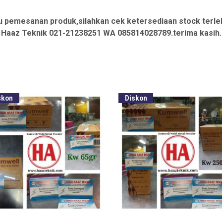
u pemesanan produk,silahkan cek ketersediaan stock terle
Haaz Teknik 021-21238251 WA 085814028789.terima kasih.
skon
Diskon