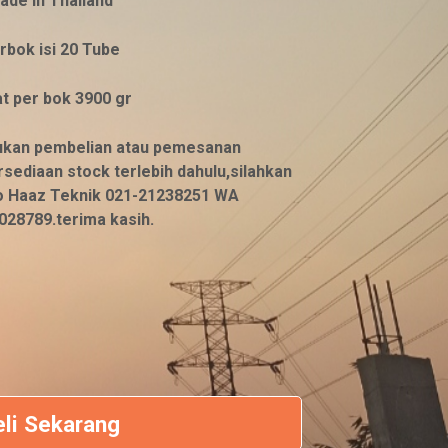
ade in Thailand
a
h
rbok isi 20 Tube
:
t per bok 3900 gr
R
p
ukan pembelian atau pemesanan
sediaan stock terlebih dahulu,silahkan
6
 Haaz Teknik 021-21238251 WA
0
028789.terima kasih.
.
0
0
0
.
eli Sekarang