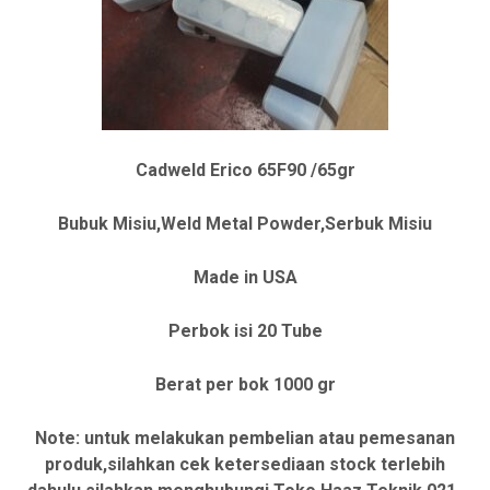
a
i
a
a
d
d
a
a
l
l
Cadweld Erico 65F90 /65gr
a
a
h
h
Bubuk Misiu,Weld Metal Powder,Serbuk Misiu
:
:
R
R
Made in USA
p
p
Perbok isi 20 Tube
9
9
5
0
Berat per bok 1000 gr
.
.
Note: untuk melakukan pembelian atau pemesanan
0
0
produk,silahkan cek ketersediaan stock terlebih