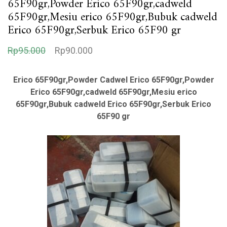
65F90gr,Powder Erico 65F90gr,cadweld
65F90gr,Mesiu erico 65F90gr,Bubuk cadweld
Erico 65F90gr,Serbuk Erico 65F90 gr
H
H
Rp
95.000
Rp
90.000
a
a
r
r
Erico 65F90gr,Powder Cadwel Erico 65F90gr,Powder
Erico 65F90gr,cadweld 65F90gr,Mesiu erico
g
g
65F90gr,Bubuk cadweld Erico 65F90gr,Serbuk Erico
a
a
65F90 gr
a
s
s
a
l
a
i
t
n
i
y
n