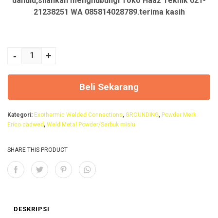
0
0
dahulu,silahkan menghubungi Toko Haaz Teknik 021-
21238251 WA 085814028789.terima kasih
0
0
.
.
Kuantitas Erico
65F90gr,Powder
-
+
Cadwel Erico
65F90gr,Powder
Beli Sekarang
Erico
65F90gr,cadweld
Kategori:
Exothermic Welded Connections
,
GROUNDING
,
Powder Merk
65F90gr,Mesiu
Erico cadwed
,
Weld Metal Powder/Serbuk misiu
erico
65F90gr,Bubuk
SHARE THIS PRODUCT
cadweld Erico
65F90gr,Serbuk
Erico 65F90 gr
DESKRIPSI