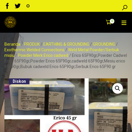
0
Beranda
/
PRODUK
/
EARTHING & GROUNDING
/
GROUNDING
/
Exothermic Welded Connections
/
Weld Metal Powder/Serbuk
misiu
/
Powder Merk Erico cadwed
/ Erico 65F90gr,Powder Cadwel
Erico 65F90gr,Powder Erico 65F90gr,cadweld 65F90gr,Mesiu erico
65F90gr,Bubuk cadweld Erico 65F90gr,Serbuk Erico 65F90 gr
Diskon