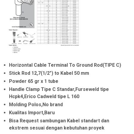
s
a
l
a
i
t
n
i
y
n
a
i
a
a
Horizontal Cable Terminal To Ground Rod(TIPE C)
d
d
Stick Rod 12,7(1/2″) to Kabel 50 mm
Powder 65 gr x 1 tube
a
a
Handle Clamp Tipe C Standar,Furseweld tipe
l
l
Hcpk4,Erico Cadweld tipe L 160
a
a
Molding Polos,No brand
h
h
Kualitas Import,Baru
Bisa Request sambungan Kabel standart dan
:
:
ekstrem sesuai dengan kebutuhan proyek
R
R