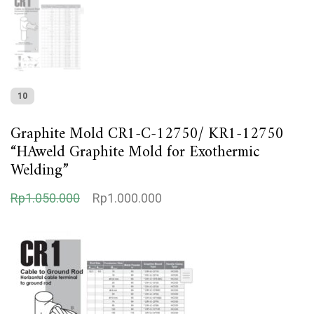
10
Graphite Mold CR1-C-12750/ KR1-12750
“HAweld Graphite Mold for Exothermic
Welding”
H
H
Rp
1.050.000
Rp
1.000.000
a
a
r
r
g
g
a
a
a
s