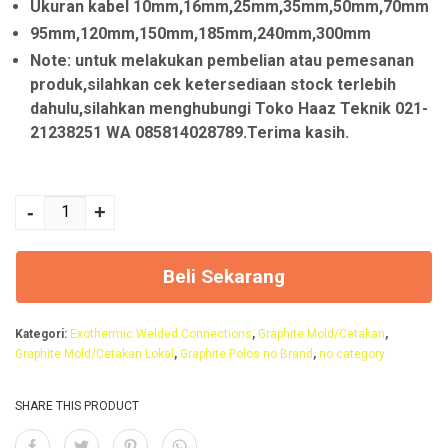
Ukuran kabel 10mm,16mm,25mm,35mm,50mm,70mm
p
p
95mm,120mm,150mm,185mm,240mm,300mm
1
1
Note: untuk melakukan pembelian atau pemesanan
.
.
produk,silahkan cek ketersediaan stock terlebih
dahulu,silahkan menghubungi Toko Haaz Teknik 021-
0
0
21238251 WA 085814028789.Terima kasih.
5
0
0
0
Kuantitas Graphite
Mold CR1-C-12750/
-
+
.
.
KR1-12750 "HAweld
0
0
Graphite Mold for
Beli Sekarang
0
0
Exothermic
0
0
Welding"
Kategori:
Exothermic Welded Connections
,
Graphite Mold/Cetakan
,
.
.
Graphite Mold/Cetakan Lokal
,
Graphite Polos no Brand
,
no category
SHARE THIS PRODUCT