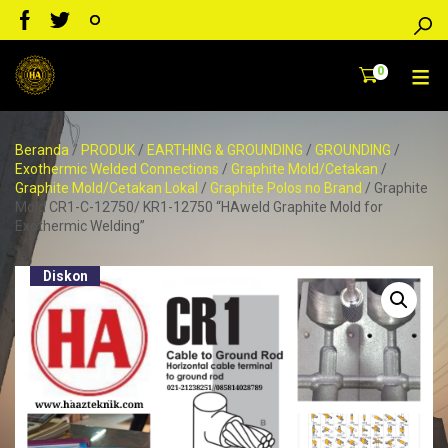
0
Beranda
/
PRODUK
/
EARTHING & GROUNDING
/
GROUNDING
/
Exothermic Welded Connections
/
Graphite Mold/Cetakan
/
Graphite Mold/Cetakan Lokal
/
Graphite Polos no Brand
/ Graphite
Mold CR1-C-12750/ KR1-12750 “HAweld Graphite Mold for
Exothermic Welding”
Diskon