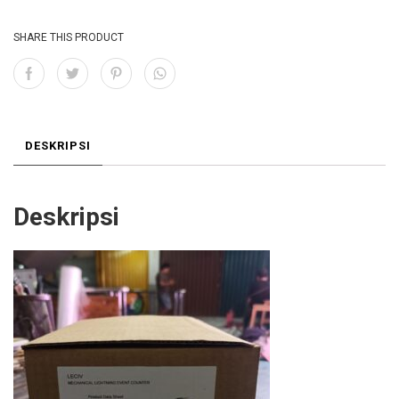
CONC TO 120MM2
MURAH,CETAKAN
SHARE THIS PRODUCT
CABANG 4 KABEL
120MM KE 120MM
DESKRIPSI
Deskripsi