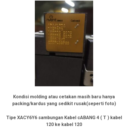
s
a
l
a
i
t
n
i
y
n
a
i
a
a
d
d
a
a
l
l
Kondisi molding atau cetakan masih baru hanya
a
a
packing/kardus yang sedikit rusak(seperti foto)
h
h
:
:
Tipe XACY6Y6 sambungan Kabel cABANG 4 ( T ) kabel
R
120 ke kabel 120
R