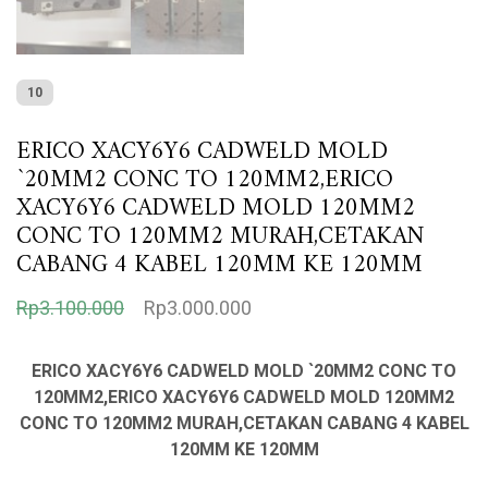
10
ERICO XACY6Y6 CADWELD MOLD
`20MM2 CONC TO 120MM2,ERICO
XACY6Y6 CADWELD MOLD 120MM2
CONC TO 120MM2 MURAH,CETAKAN
CABANG 4 KABEL 120MM KE 120MM
H
H
Rp
3.100.000
Rp
3.000.000
a
a
r
r
ERICO XACY6Y6 CADWELD MOLD `20MM2 CONC TO
120MM2,ERICO XACY6Y6 CADWELD MOLD 120MM2
g
g
CONC TO 120MM2 MURAH,CETAKAN CABANG 4 KABEL
a
a
120MM KE 120MM
a
s