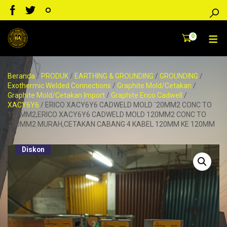
0
Beranda
/
PRODUK
/
EARTHING & GROUNDING
/
GROUNDING
/
Exothermic Welded Connections
/
Graphite Mold/Cetakan
/
Graphite Mold/Cetakan Import
/
Graphite Erico Cadwell
/
XACY6Y6
/ ERICO XACY6Y6 CADWELD MOLD `20MM2 CONC TO
120MM2,ERICO XACY6Y6 CADWELD MOLD 120MM2 CONC TO
120MM2 MURAH,CETAKAN CABANG 4 KABEL 120MM KE 120MM
Diskon