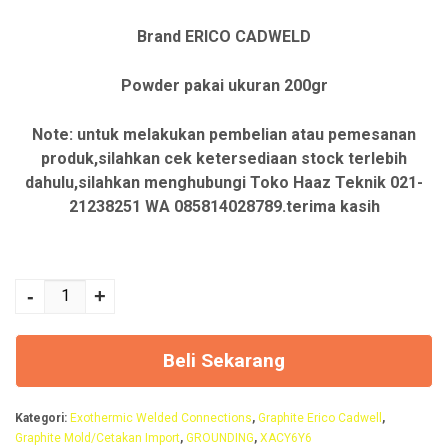
p
p
Brand ERICO CADWELD
3
3
.
.
Powder pakai ukuran 200gr
1
0
Note: untuk melakukan pembelian atau pemesanan
0
0
produk,silahkan cek ketersediaan stock terlebih
0
0
dahulu,silahkan menghubungi Toko Haaz Teknik 021-
21238251 WA 085814028789.terima kasih
.
.
0
0
Kuantitas ERICO
0
0
XACY6Y6 CADWELD
-
+
0
0
MOLD `20MM2
.
.
CONC TO
Beli Sekarang
120MM2,ERICO
XACY6Y6 CADWELD
Kategori:
Exothermic Welded Connections
,
Graphite Erico Cadwell
,
MOLD 120MM2
Graphite Mold/Cetakan Import
,
GROUNDING
,
XACY6Y6