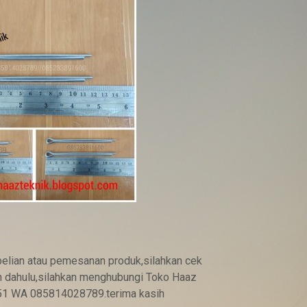
g
a
s
a
a
t
i
n
i
a
d
a
elian atau pemesanan produk,silahkan cek
ih dahulu,silahkan menghubungi Toko Haaz
l
51 WA 085814028789.terima kasih
a