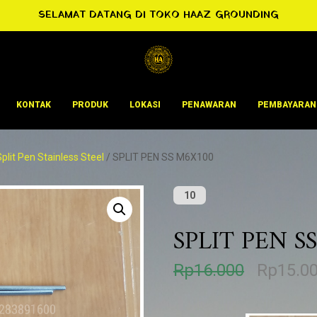
SELAMAT DATANG DI TOKO HAAZ GROUNDING
KONTAK
PRODUK
LOKASI
PENAWARAN
PEMBAYARAN
Split Pen Stainless Steel
/ SPLIT PEN SS M6X100
10
SPLIT PEN S
H
Rp
16.000
Rp
15.0
a
r