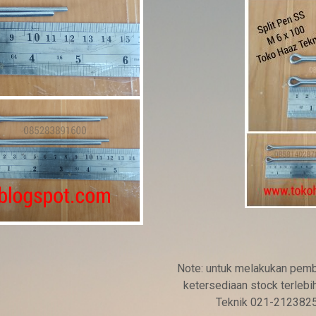
g
a
a
s
l
i
n
y
a
a
d
a
Note: untuk melakukan pemb
ketersediaan stock terleb
l
Teknik 021-212382
a