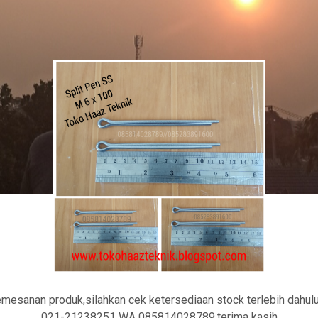
emesanan produk,silahkan cek ketersediaan stock terlebih dahul
021-21238251 WA 085814028789.terima kasih