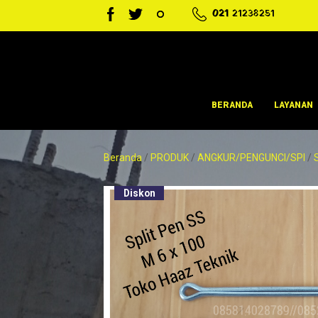
021
21238251
BERANDA
LAYANAN
Beranda
/
PRODUK
/
ANGKUR/PENGUNCI/SPI
/
Diskon