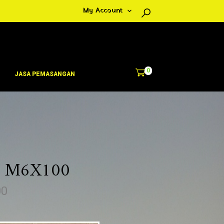
My Account
0
JASA PEMASANGAN
S M6X100
H
00
a
r